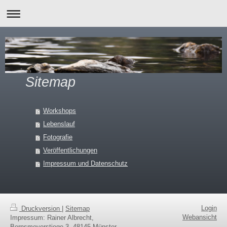
Sitemap
Workshops
Lebenslauf
Fotografie
Veröffentlichungen
Impressum und Datenschutz
Login
Druckversion
|
Sitemap
Webansicht
Impressum: Rainer Albrecht,
Bernsmeyerstiege 3, 48145 Münster